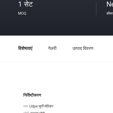
1 सेट
Ne
MOQ
कीम
विशेषताएं
गेलरी
उत्पाद विवरण
निर्दिष्टीकरण
नाम:
Lldpe घूर्णी मोल्डिंग