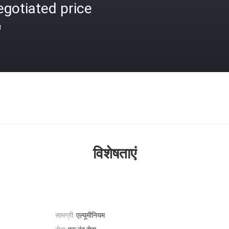
gotiated price
त
विशेषताएं
सामग्री:
एल्यूमीनियम