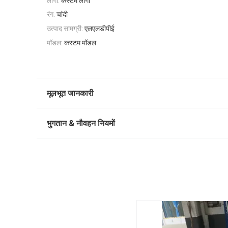
लोगो:
कस्टम लोगो
रंग:
चांदी
उत्पाद सामग्री:
एलएलडीपीई
मॉडल:
कस्टम मॉडल
मूलभूत जानकारी
भुगतान & नौवहन नियमों