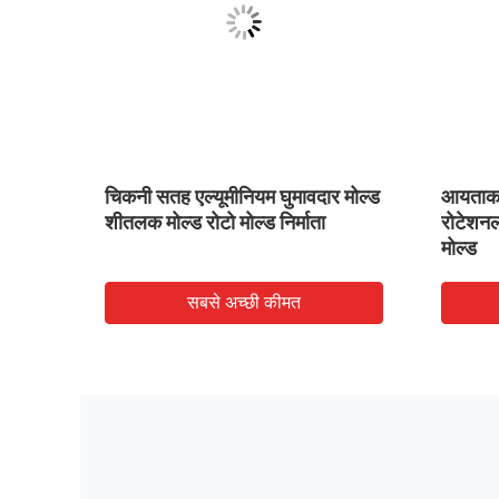
 वेज,
चिकनी सतह एल्यूमीनियम घुमावदार मोल्ड
आयताका
शीतलक मोल्ड रोटो मोल्ड निर्माता
रोटेशनल 
मोल्ड
सबसे अच्छी कीमत