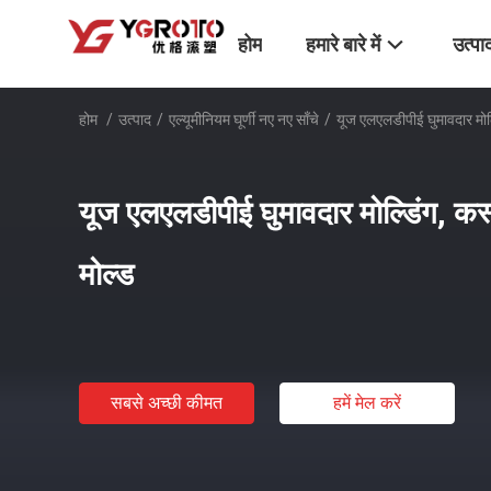
होम
हमारे बारे में
उत्पा
होम
/
उत्पाद
/
एल्यूमीनियम घूर्णी नए नए साँचे
/
यूज एलएलडीपीई घुमावदार मोल्
यूज एलएलडीपीई घुमावदार मोल्डिंग, कस
मोल्ड
सबसे अच्छी कीमत
हमें मेल करें