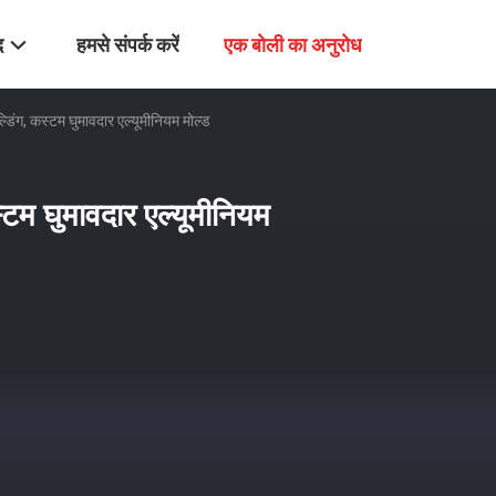
द
हमसे संपर्क करें
एक बोली का अनुरोध
डिंग, कस्टम घुमावदार एल्यूमीनियम मोल्ड
्टम घुमावदार एल्यूमीनियम