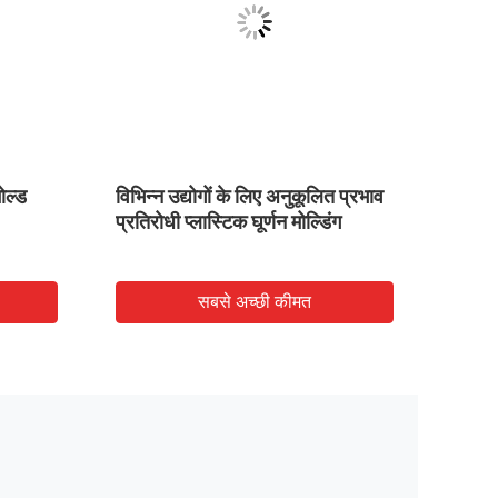
ोल्ड
विभिन्न उद्योगों के लिए अनुकूलित प्रभाव
OEM एल
प्रतिरोधी प्लास्टिक घूर्णन मोल्डिंग
औद्योग
मोल्ड ट
सबसे अच्छी कीमत