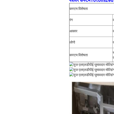
पेशेवर कस्टम rotomized एल्
कस्टम विशेषता
रंग
आकार
लोगो
कस्टम विशेषता