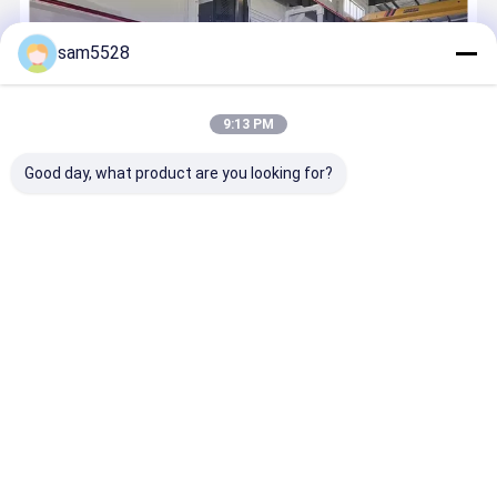
sam5528
9:13 PM
Good day, what product are you looking for?
Jiangsu Youge मोल्ड कंपनी रोटेशनल मोल्ड्स और रोटोमोल्डिंग प्रसंस्करण पर ध्यान
केंद्रित करती है जैसेः ईंधन टैंक, पानी के टैंक, सफाई और पर्यावरण संरक्षण उपकरण,
मनोरंजन उपकरण,बाहरी फर्नीचर, कयाक, पोंटून, परिवहन सुविधाएं, कृषि मशीनरी के भाग,
कोल्ड चेन इन...
और जानो
अब कॉल करें
संपर्क करें
होम
हमारे बारे में
हमसे संपर्क करें
साइटमैप
गोपनीयता नीति