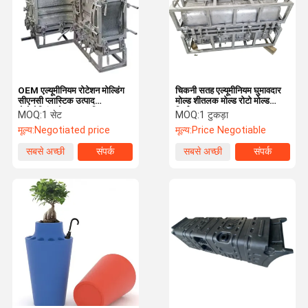
OEM एल्यूमीनियम रोटेशन मोल्डिंग
चिकनी सतह एल्यूमीनियम घुमावदार
सीएनसी प्लास्टिक उत्पाद
मोल्ड शीतलक मोल्ड रोटो मोल्ड
रोटोमोल्डिंग मोल्ड अनुकूलित
निर्माता
MOQ:
1 सेट
MOQ:
1 टुकड़ा
मूल्य:
Negotiated price
मूल्य:
Price Negotiable
सबसे अच्छी
संपर्क
सबसे अच्छी
संपर्क
कीमत
कीमत