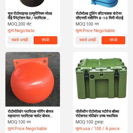
यूज रोटोमाइज्ड एल्यूमीनियम मोल्ड
रोटोमोल्ड टूलिंग कीटनाशक कंटेनर
पीई पैनेट्रेशन वेल / प्लास्टिक
सीएनसी मशीनिंग 8-10 मिमी मोटाई
ओवरफ्लो वेल
MOQ:
200 सेट
MOQ:
100 नग
मूल्य:
Negotiate
मूल्य:
Price Negotiable
सबसे अच्छी
संपर्क
सबसे अच्छी
संपर्क
कीमत
कीमत
रोटोमोल्डिंग प्लास्टिक मोरिंग बोयज
पॉलीथीन रोटोमोल्ड स्टोरेज बॉक्स
महासागर प्लास्टिक फ्लोट बोयज
रोटेशनल मोल्डिंग उच्च स्थायित्व
रोटेशनल मोल्ड्स
MOQ:
100 नग
MOQ:
100 टुकड़ा
मूल्य:
Price Negotiable
मूल्य:
usa / 100 / A piece