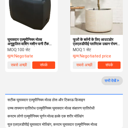
गुणवत्ता नियंत्रण
एक बोली का
अनुरोध
घुमावदार मोल्डिंग
घुमावदार एल्यूमीनियम मोल्ड
फूलों के बर्तनों के लिए आउटडोर
अनुकूलित वाशिंग मशीन पानी टैंक
एलएलडीपीई प्लास्टिक उद्यान रोपण
प्लास्टिक पानी टैंक खोल
मोल्ड
एल्यूमीनियम घूर्णी नए नए साँचे
MOQ:
100 सेट
MOQ:
1 सेट
मूल्य:
Negotiate
मूल्य:
Negotiated price
गार्डन प्लान्टर मोल्ड्स
सबसे अच्छी
संपर्क
सबसे अच्छी
संपर्क
कीमत
कीमत
प्लास्टिक ईंधन टैंक
सभी देखें
रोटोमोल्ड टैंक
प्लास्टिक भूमिगत पानी की टंकी
सटीक घुमावदार एल्यूमीनियम मोल्ड ठोस और टिकाऊ डिजाइन
उच्च तापमान प्रतिरोध एल्यूमीनियम घुमावदार मोल्ड संक्षारण प्रतिरोधी
रोटोमोल्डेड स्टोरेज बॉक्स
कस्टम लोगो एल्यूमीनियम घूर्णन मोल्ड हल्के एक शरीर मोल्डिंग
लंगर लगाने के लिए बोय
यूज एलएलडीपीई घुमावदार मोल्डिंग, कस्टम घुमावदार एल्यूमीनियम मोल्ड