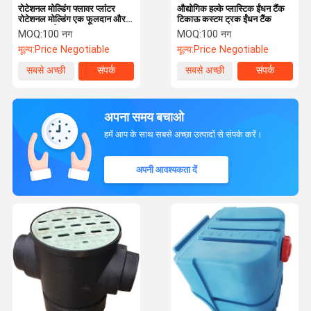
रोटेशनल मोल्डिंग फ्लावर प्लांटर
औद्योगिक हल्के प्लास्टिक ईंधन टैंक
रोटेशनल मोल्डिंग एक फूलदान और
टिकाऊ कस्टम ट्रक ईंधन टैंक
एक छाता स्टैंड
MOQ:
100 नग
MOQ:
100 नग
मूल्य:
Price Negotiable
मूल्य:
Price Negotiable
सबसे अच्छी
संपर्क
सबसे अच्छी
संपर्क
कीमत
कीमत
अपना समय बचाओ
हमें आप के साथ सबसे अच्छा उत्पादों से संपर्क करें।
अपनी आवश्यकता दें