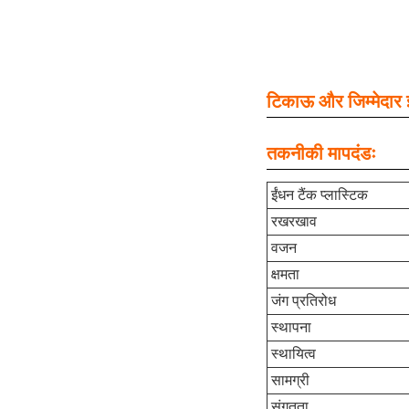
टिकाऊ और जिम्मेदार ईं
तकनीकी मापदंडः
ईंधन टैंक प्लास्टिक
रखरखाव
वजन
क्षमता
जंग प्रतिरोध
स्थापना
स्थायित्व
सामग्री
संगतता