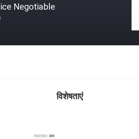
ice Negotiable
त
विशेषताएं
रखरखाव:
कम