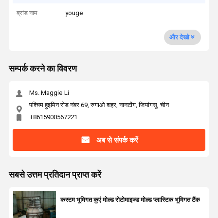
ब्रांड नाम
youge
और देखो
सम्पर्क करने का विवरण
Ms. Maggie Li
पश्चिम हुइमिन रोड नंबर 69, रुगाओ शहर, नानटोंग, जियांगसू, चीन
+8615900567221
अब से संपर्क करें
सबसे उत्तम प्रतिदान प्राप्त करें
कस्टम भूमिगत कुएं मोल्ड रोटोमाइज्ड मोल्ड प्लास्टिक भूमिगत टैंक