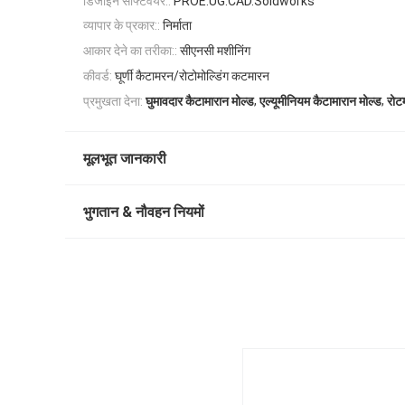
डिजाइन सॉफ्टवेयर::
PROE.UG.CAD.Soldworks
व्यापार के प्रकार::
निर्माता
आकार देने का तरीका::
सीएनसी मशीनिंग
कीवर्ड:
घूर्णी कैटामरन/रोटोमोल्डिंग कटमारन
,
,
प्रमुखता देना:
घुमावदार कैटामारान मोल्ड
एल्यूमीनियम कैटामारान मोल्ड
रोट
मूलभूत जानकारी
भुगतान & नौवहन नियमों