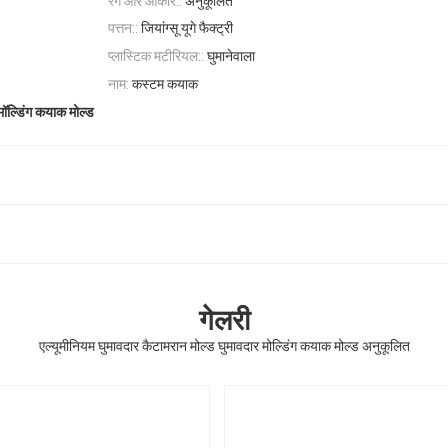
रंग और आकार::
अनुकूलित
पत्तन::
जियांग्सू यूगे फैक्ट्री
प्लास्टिक मटीरियल::
घुमानेवाला
नाम:
कस्टम कयाक
मॉल्डिंग कयाक मोल्ड
गेलरी
एल्यूमीनियम घुमावदार कैटामरान मोल्ड घुमावदार मोल्डिंग कयाक मोल्ड अनुकूलित