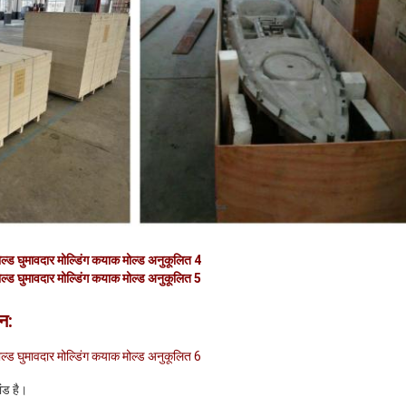
्न:
ांड है।