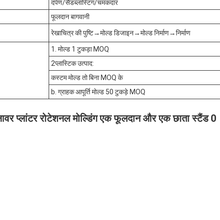
दर्पण/सैंडब्लास्टिंग/चमकदार
फूलदान बागवानी
रेखाचित्र की पुष्टि→मोल्ड डिजाइन→मोल्ड निर्माण→निर्माण
1. मोल्ड 1 टुकड़ा MOQ
2प्लास्टिक उत्पाद:
कस्टम मोल्ड तो बिना MOQ के
b. ग्राहक आपूर्ति मोल्ड 50 टुकड़े MOQ