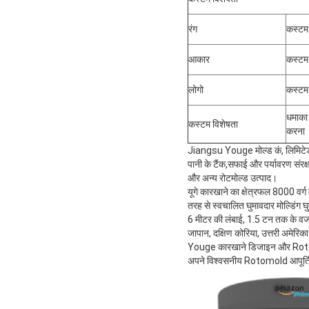
रंग
कस्टम 
आकार
कस्टम
लोगो
कस्टम
धमाका
कस्टम विशेषता
करना
Jiangsu Youge मोल्ड कं, लिमिटेड घ
पानी के टैंक,सफाई और पर्यावरण संर
और अन्य रोटमोल्ड उत्पाद।
यूगे कारखाने का क्षेत्रफल 8000 वर्ग 
तरह से स्वचालित घुमावदार मोल्डिंग 
6 मीटर की लंबाई, 1.5 टन तक के वजन
जापान, दक्षिण कोरिया, उत्तरी अमेरिका 
Youge कारखाने डिजाइन और Rotomold उ
अपने विश्वसनीय Rotomold आपूर्तिकर्