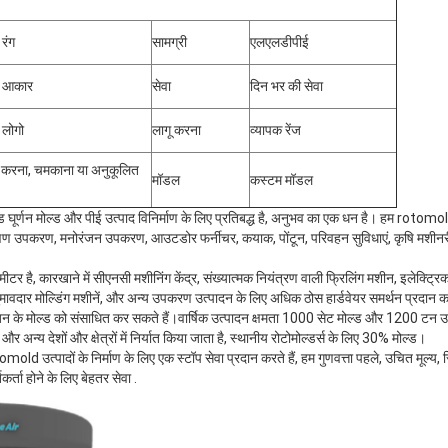
रंग
सामग्री
एलएलडीपीई
 आकार
सेवा
दिन भर की सेवा
 लोगो
लागू करना
व्यापक रेंज
 करना, चमकाना या अनुकूलित
मॉडल
कस्टम मॉडल
ूर्णन मोल्ड और पीई उत्पाद विनिर्माण के लिए प्रतिबद्ध है, अनुभव का एक धन है। हम rotomol
क्षण उपकरण, मनोरंजन उपकरण, आउटडोर फर्नीचर, कयाक, पोंटून, परिवहन सुविधाएं, कृषि मशीनरी 
मीटर है, कारखाने में सीएनसी मशीनिंग केंद्र, संख्यात्मक नियंत्रण वाली फ्रिलिंग मशीन, इलेक्ट्रि
घुमावदार मोल्डिंग मशीनें, और अन्य उपकरण उत्पादन के लिए अधिक ठोस हार्डवेयर समर्थन प्रदान क
 के मोल्ड को संसाधित कर सकते हैं।वार्षिक उत्पादन क्षमता 1000 सेट मोल्ड और 1200 टन उत
और अन्य देशों और क्षेत्रों में निर्यात किया जाता है, स्थानीय रोटोमोल्डर्स के लिए 30% मोल्ड।
त्पादों के निर्माण के लिए एक स्टॉप सेवा प्रदान करते हैं, हम गुणवत्ता पहले, उचित मूल्य, स
ता होने के लिए बेहतर सेवा .