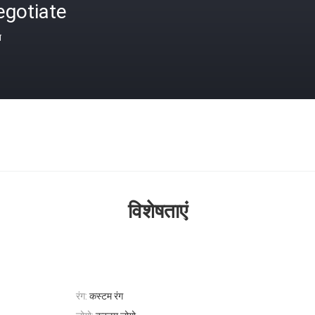
egotiate
त
विशेषताएं
रंग:
कस्टम रंग