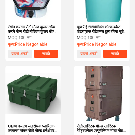
रंगीन कस्टम रोटो मोल्ड कूलर लॉक
यूज पीई रोटोमोल्डिंग कोल्ड बकेट
करने योग्य रोटो मोल्डिंग कूलर बॉक्स
वाटरप्रूफ रोटेशनल टूल बॉक्स यूवी
मौसम प्रतिरोधी
प्रूफ कस्टम रंग
MOQ:
100 नग
MOQ:
100 नग
मूल्य:
Price Negotiable
मूल्य:
Price Negotiable
सबसे अच्छी
संपर्क
सबसे अच्छी
संपर्क
कीमत
कीमत
होम
उत्पाद
हमारे बारे में
फैक्टरी यात्रा
OEM कस्टम जलरोधक प्लास्टिक
रोटोप्लास्टिक मोल्ड प्लास्टिक
उपकरण बॉक्स रोटो मोल्ड टर्नओवर
रेफ्रिजरेटर एल्यूमीनियम मोल्ड रोटरी