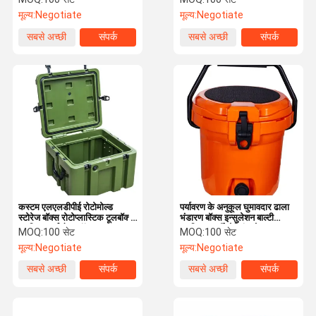
मूल्य:
Negotiate
मूल्य:
Negotiate
सबसे अच्छी
संपर्क
सबसे अच्छी
संपर्क
कीमत
कीमत
कस्टम एलएलडीपीई रोटोमोल्ड
पर्यावरण के अनुकूल घुमावदार ढाला
स्टोरेज बॉक्स रोटोप्लास्टिक टूलबॉक्स
भंडारण बॉक्स इन्सुलेशन बाल्टी
प्लास्टिक टर्नओवर बॉक्स
प्लास्टिक घूर्णी मोल्डिंग मोल्ड
MOQ:
100 सेट
MOQ:
100 सेट
मूल्य:
Negotiate
मूल्य:
Negotiate
सबसे अच्छी
संपर्क
सबसे अच्छी
संपर्क
कीमत
कीमत