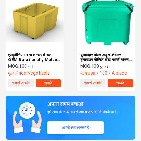
एल्यूमीनियम Rotomolding
घुमावदार मोल्ड अछूता कंटेनर
OEM Rotationally Molded
घुमावदार मोल्डिंग ठंडा मछली बॉक्स
UV Fall Proof
कस्टम आकार
MOQ:
100 नग
MOQ:
100 टुकड़ा
Rotationally Box एल्यूमीनियम
मूल्य:
Price Negotiable
मूल्य:
usa / 100 / A piece
रोटोमोल्डिंग OEM रोटेशनली मोल्ड
यूवी फॉल प्रूफ रोटेशनली बॉक्स
सबसे अच्छी
संपर्क
सबसे अच्छी
संपर्क
कीमत
कीमत
अपना समय बचाओ
हमें आप के साथ सबसे अच्छा उत्पादों से संपर्क करें।
अपनी आवश्यकता दें