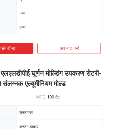
उच्च
उच्च
च्छी कीमत
अब बात करें
एलएलडीपीई घूर्णन मोल्डिंग उपकरण रोटरी-
 संलग्नक एल्यूमीनियम मोल्ड
MOQ:
100 सेट
कस्टम रंग
कस्टम आकार