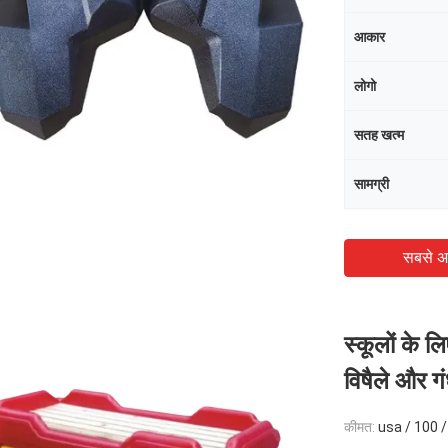
आकार
लोगो
सतह खत्म
सामग्री
सबसे अ
स्कूलों के लि
विषैले और गं
कीमत:
usa / 100 /