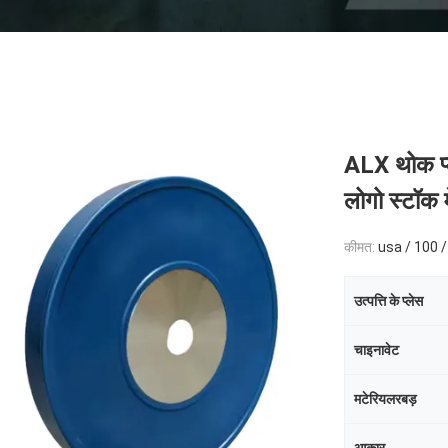
ALX थोक प्ल
लोगो स्टॉक म
कीमत:
usa / 100 /
उत्पत्ति के प्लेस
चाइनावेट
मटेरियलरबड़