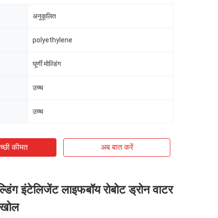
अनुकूलित
polyethylene
घूर्णी मोल्डिंग
उच्च
उच्च
च्छी कीमत
अब बात करें
्डिंग इंटेलिजेंट लाइफबॉय रोबोट ड्रोन वाटर
ी खोल