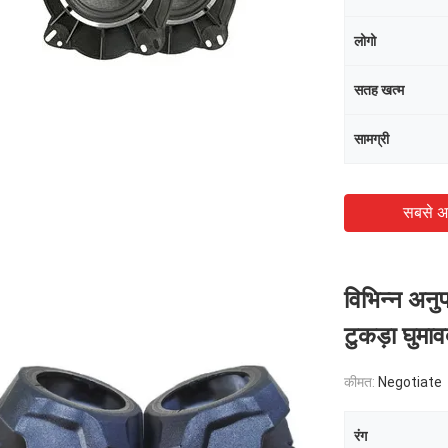
लोगो
सतह खत्म
सामग्री
सबसे अ
विभिन्न अनुप
टुकड़ा घुमाव
कीमत:
Negotiate
रंग