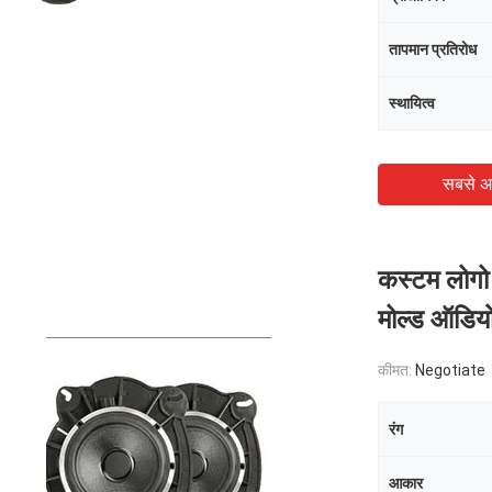
तापमान प्रतिरोध
स्थायित्व
सबसे अ
कस्टम लोगो 
मोल्ड ऑडियो
कीमत:
Negotiate
रंग
आकार