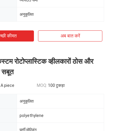
व्यास35 सेमी
अनुकूलित
च्छी कीमत
अब बात करें
कस्टम रोटोप्लास्टिक व्हीलकारों ठोस और
ए सबूत
 A piece
MOQ:
100 टुकड़ा
अनुकूलित
polyethylene
घूर्णी मोल्डिंग