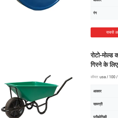
आकार
रंग
सबसे अ
रोटो-मोल्ड 
गिरने के लि
कीमत:
usa / 100 /
आकार
सामग्री
प्रौद्योगिकी