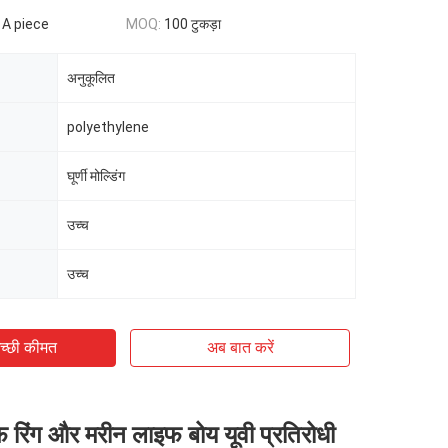
 A piece
MOQ:
100 टुकड़ा
अनुकूलित
polyethylene
घूर्णी मोल्डिंग
उच्च
उच्च
च्छी कीमत
अब बात करें
रिंग और मरीन लाइफ बोय यूवी प्रतिरोधी