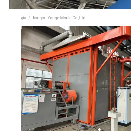
होम
/
Jiangsu Youge Mould Co.,Ltd