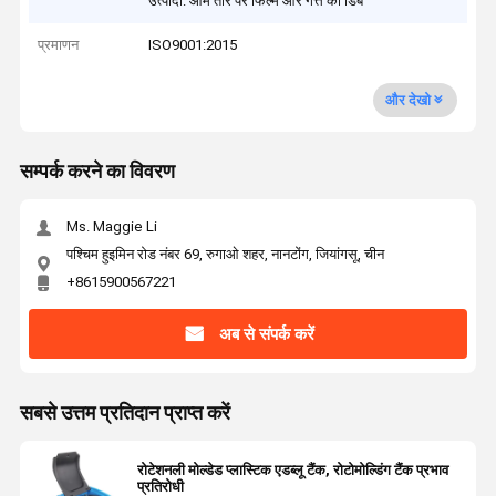
उत्पादों: आम तौर पर फिल्म और गत्ते का डिब
प्रमाणन
ISO9001:2015
और देखो
सम्पर्क करने का विवरण
Ms. Maggie Li
पश्चिम हुइमिन रोड नंबर 69, रुगाओ शहर, नानटोंग, जियांगसू, चीन
+8615900567221
अब से संपर्क करें
सबसे उत्तम प्रतिदान प्राप्त करें
रोटेशनली मोल्डेड प्लास्टिक एडब्लू टैंक, रोटोमोल्डिंग टैंक प्रभाव
प्रतिरोधी