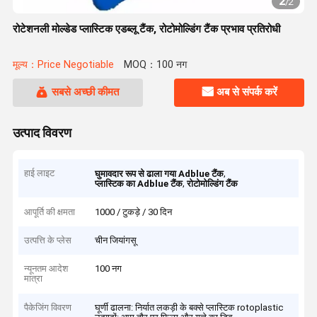
2
/
2
रोटेशनली मोल्डेड प्लास्टिक एडब्लू टैंक, रोटोमोल्डिंग टैंक प्रभाव प्रतिरोधी
मूल्य：Price Negotiable
MOQ：100 नग
सबसे अच्छी कीमत
अब से संपर्क करें
उत्पाद विवरण
हाई लाइट
,
घुमावदार रूप से ढाला गया Adblue टैंक
,
प्लास्टिक का Adblue टैंक
रोटोमोल्डिंग टैंक
आपूर्ति की क्षमता
1000 / टुकड़े / 30 दिन
उत्पत्ति के प्लेस
चीन जियांगसू
न्यूनतम आदेश
100 नग
मात्रा
पैकेजिंग विवरण
घूर्णी ढालना: निर्यात लकड़ी के बक्से प्लास्टिक rotoplastic