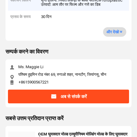
पैकेजिंग विवरण
घूर्णी ढालना: निर्यात लकड़ी के बक्से प्लास्टिक rotoplastic
उत्पादों: आम तौर पर फिल्म और गत्ते का डिब
प्रसव के समय
30 दिन
और देखो
सम्पर्क करने का विवरण
Ms. Maggie Li
पश्चिम हुइमिन रोड नंबर 69, रुगाओ शहर, नानटोंग, जियांगसू, चीन
+8615900567221
अब से संपर्क करें
सबसे उत्तम प्रतिदान प्राप्त करें
OEM घुमावदार मोल्ड एल्यूमीनियम मोल्डिंग मोल्ड के लिए घुमावदार