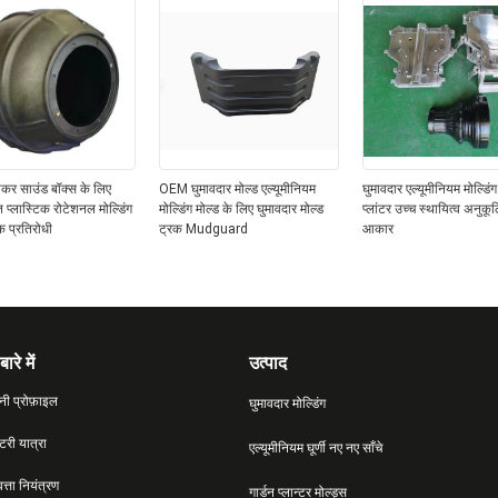
पीकर साउंड बॉक्स के लिए
OEM घुमावदार मोल्ड एल्यूमीनियम
घुमावदार एल्यूमीनियम मोल्डिं
 प्लास्टिक रोटेशनल मोल्डिंग
मोल्डिंग मोल्ड के लिए घुमावदार मोल्ड
प्लांटर उच्च स्थायित्व अनुकू
 प्रतिरोधी
ट्रक Mudguard
आकार
बारे में
उत्पाद
नी प्रोफ़ाइल
घुमावदार मोल्डिंग
्टरी यात्रा
एल्यूमीनियम घूर्णी नए नए साँचे
वत्ता नियंत्रण
गार्डन प्लान्टर मोल्ड्स