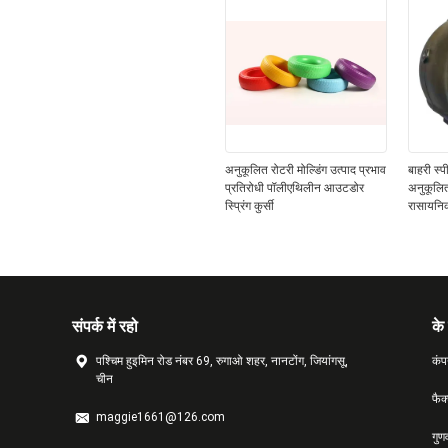
अनुकूलित रोटरी मोल्डिंग उत्पाद प्रभाव
बाहरी स्
प्रतिरोधी पॉलीएथिलीन आउटडोर
अनुकूलित
स्प्रिंग कुर्सी
रासायनिक
संपर्क में रहो
के 
पश्चिम हुइमिन रोड नंबर 69, रुगाओ शहर, नानटोंग, जियांगसू,
कंप
चीन
फैक
maggie1661@126.com
गुण